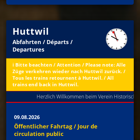
Huttwil
Abfahrten / Départs /
Departures
ℹ️ Bitte beachten / Attention / Please note: Alle
Züge verkehren wieder nach Huttwil zurück. /
Tous les trains retournent à Huttwil. / All
trains end back in Huttwil.
Herzlich Willkommen beim Verein Historische E
09.08.2026
Öffentlicher Fahrtag / Jour de
circulation public