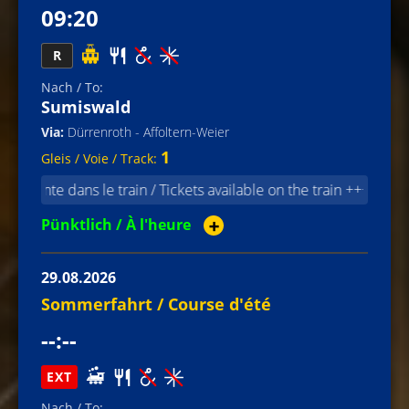
09:20
R
Sumiswald
Dürrenroth - Affoltern-Weier
1
nte dans le train / Tickets available on the train +++ ⚠️ Infolge
Pünktlich / À l'heure
➕
29.08.2026
Sommerfahrt / Course d'été
--:--
EXT