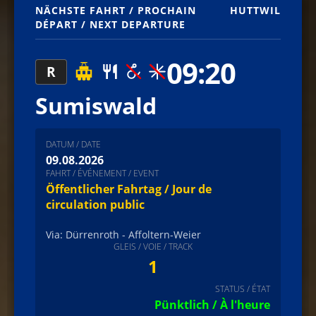
NÄCHSTE FAHRT / PROCHAIN
HUTTWIL
DÉPART / NEXT DEPARTURE
09:20
R
Sumiswald
DATUM / DATE
09.08.2026
FAHRT / ÉVÉNEMENT / EVENT
Öffentlicher Fahrtag / Jour de
circulation public
Via: Dürrenroth - Affoltern-Weier
GLEIS / VOIE / TRACK
1
STATUS / ÉTAT
Pünktlich / À l'heure