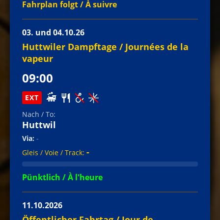
Fahrplan folgt / À suivre
03. und 04.10.26
Huttwiler Dampftage / Journées de la
vapeur
09:00
EXT
Huttwil
-
-
Pünktlich / À l'heure
11.10.2026
Öffentlicher Fahrtag / Jour de