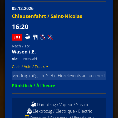
05.12.2026
Chlausenfahrt / Saint-Nicolas
16:20
EXT
Wasen i.E.
Sumiswald
-
entfrog möglich. Siehe Einzelevents auf unserer Homepage / Rése
Pünktlich / À l'heure
Dampfzug / Vapeur / Steam
Elektrozug / Électrique / Electric
Postauto / Car postal / Historic bus